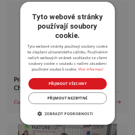
Tyto webové stránky
používají soubory
cookie.
Tyto webové stránky používají soubory cookie
ke zlepšení uživatelského zážitku. Používáním
našich webových stránek souhlasíte se všemi
soubory cookie v souladu s našimi zásadami
používání souborů cookie.
Více informací
Prague Pokémon Regional
PŘIJMOUT VŠECHNY
Championships 2026 přivítá v Praze
hráče z celé Evropy
PŘIJMOUT NEZBYTNÉ
Číst více
ZOBRAZIT PODROBNOSTI