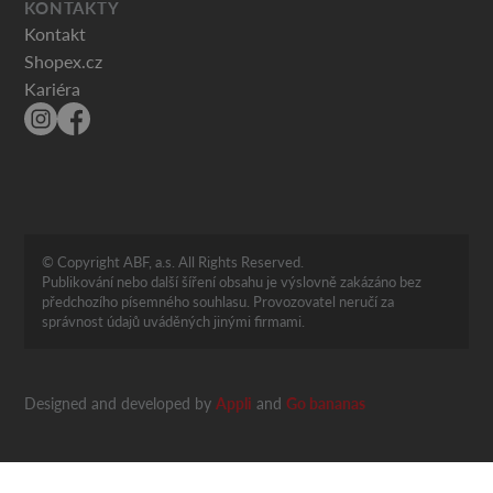
KONTAKTY
Kontakt
Shopex.cz
Kariéra
© Copyright ABF, a.s. All Rights Reserved.
Publikování nebo další šíření obsahu je výslovně zakázáno bez
předchozího písemného souhlasu. Provozovatel neručí za
správnost údajů uváděných jinými firmami.
Designed and developed by
Appli
and
Go bananas