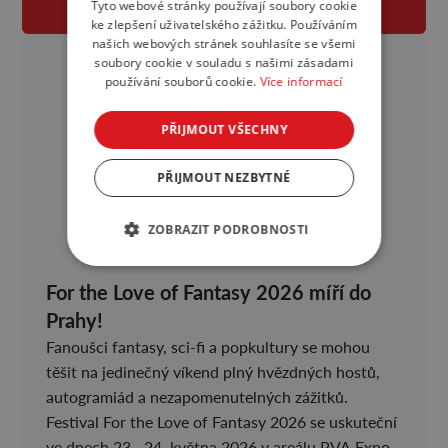
Tyto webové stránky používají soubory cookie
VŠECHNY AKTUALITY
ke zlepšení uživatelského zážitku. Používáním
našich webových stránek souhlasíte se všemi
soubory cookie v souladu s našimi zásadami
používání souborů cookie.
Více informací
PŘIJMOUT VŠECHNY
PŘIJMOUT NEZBYTNÉ
ZOBRAZIT PODROBNOSTI
For the Love of Fantasy 2026 míří do
Prahy!
Fanoušci fantasy, sci-fi a popkultury se mohou
těšit na jedinečný víkend plný hvězdných hostů,
autogramiád a nezapomenutelných zážitků.
Festival For the Love of Fantasy 2026 se uskuteční
ve dnech 23.–24. května 2026 v areálu PVA Expo