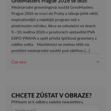
GrooMasters Prague 2026 se blíží!
Mezinárodní groomingová soutěž GrooMasters
Prague 2026 se vrací do Prahy a slibuje ještě větší,
inspirativnější a nabitější program než v
předchozím ročníku. Akce se uskuteční ve dnech
9.–10. května 2026 v prostorách výstaviště PVA
EXPO PRAHA a opět přivítá špičkové groomery z
celého světa. Návštěvníci se mohou těšit na
prestižní mezinárodní soutěž pod záštitou […]
Číst více
CHCETE ZŮSTAT V OBRAZE?
Přihlaste se k odběru našeho newsletteru.