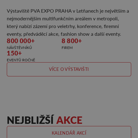
Výstaviště PVA EXPO PRAHA v Letňanech je největším a
nejmodernějším multifunkčním areálem v metropoli,
který nabízí zázemí pro veletrhy, konference, firemní
eventy, předváděcí akce, fashion show a další eventy.
800 000+
8 800+
NÁVŠTĚVNÍKŮ
FIREM
150+
EVENTŮ ROČNĚ
VÍCE O VÝSTAVIŠTI
NEJBLIŽŠÍ
AKCE
KALENDÁŘ AKCÍ